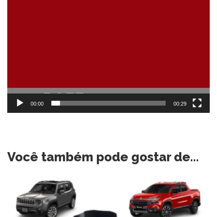
00:00
00:29
Você também pode gostar de…