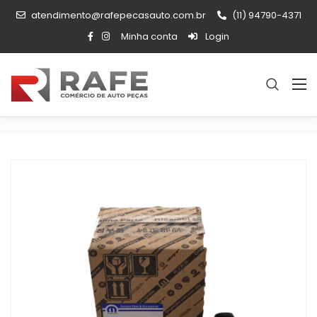
atendimento@rafepecasauto.com.br
(11) 94790-4371
Minha conta
Login