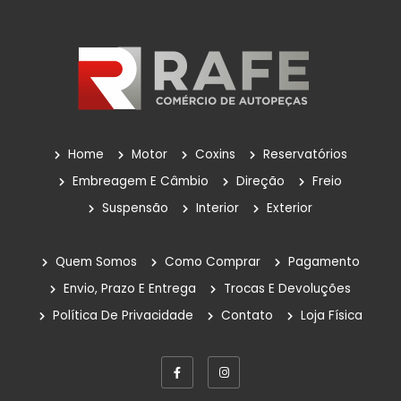
Velas De Ignição
Outros
POLIA DA BOMBA D'ÁGUA
Reservatório
Reservatório De Para-Brisas
Home
Motor
Coxins
Reservatórios
Reservatorio Óleo Hidráulico
Embreagem E Câmbio
Direção
Freio
Suspensão
Interior
Exterior
Reservatórios
Rolamentos
Quem Somos
Como Comprar
Pagamento
Sem Categoria
Envio, Prazo E Entrega
Trocas E Devoluções
Política De Privacidade
Contato
Loja Física
Suspensão
Amortecedores
Bandejas De Suspensão