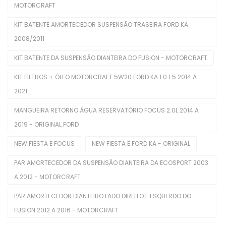
MOTORCRAFT
Buchas
KIT BATENTE AMORTECEDOR SUSPENSÃO TRASEIRA FORD KA
Cabeçotes
2008/2011
Cabos De Velas
KIT BATENTE DA SUSPENSÃO DIANTEIRA DO FUSION - MOTORCRAFT
Corpo De Borboleta
KIT FILTROS + ÓLEO MOTORCRAFT 5W20 FORD KA 1.0 1.5 2014 A
2021
Correias Dentadas
MANGUEIRA RETORNO ÁGUA RESERVATÓRIO FOCUS 2.0L 2014 A
Correias Poly V
2019 - ORIGINAL FORD
Coxins De Motor
NEW FIESTA E FOCUS
NEW FIESTA E FORD KA - ORIGINAL
Eletroventiladores Completos
PAR AMORTECEDOR DA SUSPENSÃO DIANTEIRA DA ECOSPORT 2003
Filtros De Ar
A 2012 - MOTORCRAFT
Filtros De Combustível
PAR AMORTECEDOR DIANTEIRO LADO DIREITO E ESQUERDO DO
FUSION 2012 A 2016 - MOTORCRAFT
Filtros De Óleo