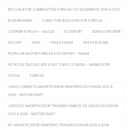
BICO INJETOR COMBUSTÍVEL FORD KA 1.0L 3CILINDROS 2015 A 2021
Difusores De Ar
BJ3A18045BA
CONECTOR BLOCO MOTOR FORD KA
Interruptores De Direção
COURIER E FIESTA - VALCLEI
ECOSPORT
EDGE E EXPLORER
Manopla De Câmbio
ESCORT
F250
F350 E F4000
FIESTA ROCAM
Pedais Do Freio
FILTRO AR MOTOR FORD KA E ECOSPORT - MAHLE
Limpeza Automotiva
FILTRO DE ÓLEO DO JEEP E FIAT TORO 2.0 DIESEL - MANN FILTER
Motor
FOCUS
FORD KA
Balancins
JOGO COMPLETO AMORTECEDOR DIANTEIRO DO FUSION 2012 A
Bieletas
2016 - MOTORCRAFT
Bobina De Ignição
JOGO DO AMORTECEDOR TRASEIRO AMBOS OS LADOS DO FUSION
2012 A 2018 - MOTORCRAFT
Bombas De Combustível
KIT AMORTECEDOR DIANTEIRO TRASEIRO FUSION 2013 A 2018 -
Bombas De Óleo