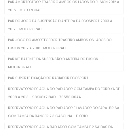
PAR AMORTECEDOR TRASEIRO AMBOS OS LADOS DO FUSION 2012 A
Injetores
2016 - MOTORCRAFT
Juntas De Cabecote
PAR DO JOGO DA SUSPENSÃO DIANTEIRA DA ECOSPORT 2003 A
Juntas Tampa De Válvula
2012 - MOTORCRAFT
Kit De Distribuição
PAR JOGO DO AMORTECEDOR TRASEIRO AMBOS OS LADOS DO
FUSION 2012 A 2018- MOTORCRAFT
Kits Completos
PAR KIT BATENTE DA SUSPENSÃO DIANTEIRA DO FUSION -
Kits De Filtros
MOTORCRAFT
Mangueira Intercooler
PAR SUPORTE FIXAÇÃO DO RADIADOR ECOSPORT
Mangueira Radiador
RESERVATÓRIO DE ÁGUA DO RADIADOR COM TAMPA DO FORD KA DE
2008 A 2013 - 98KU8K218AD - 7S558100AA
Mangueiras De Admissão
RESERVATÓRIO DE ÁGUA DO RADIADOR E LAVADOR DO PARA-BRISA
Polia De Virabrequim
COM TAMPA DA RANGER 2.3 GASOLINA - FLÓRIO
Polias De Alternador
RESERVATÓRIO DE ÁGUA RADIADOR COM TAMPA E 2 SAÍDAS DA