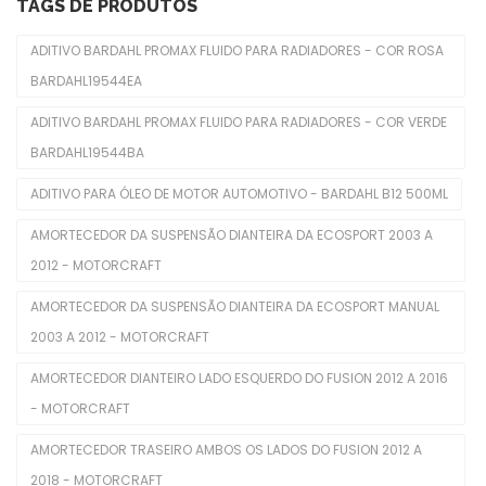
Limpadores De Para-Brisas
TAGS DE PRODUTOS
Molduras De Faróis
ADITIVO BARDAHL PROMAX FLUIDO PARA RADIADORES - COR ROSA
BARDAHL19544EA
Freio
ADITIVO BARDAHL PROMAX FLUIDO PARA RADIADORES - COR VERDE
Cabo Do Freio De Mão
BARDAHL19544BA
Cilindro De Freio
ADITIVO PARA ÓLEO DE MOTOR AUTOMOTIVO - BARDAHL B12 500ML
Disco De Freios
AMORTECEDOR DA SUSPENSÃO DIANTEIRA DA ECOSPORT 2003 A
Pastilhas De Freios
2012 - MOTORCRAFT
Servo Freio
AMORTECEDOR DA SUSPENSÃO DIANTEIRA DA ECOSPORT MANUAL
2003 A 2012 - MOTORCRAFT
Interior
AMORTECEDOR DIANTEIRO LADO ESQUERDO DO FUSION 2012 A 2016
Alavanca Freio De Mão
- MOTORCRAFT
Chaves De Luzes
AMORTECEDOR TRASEIRO AMBOS OS LADOS DO FUSION 2012 A
Comutadores De Ignição
2018 - MOTORCRAFT