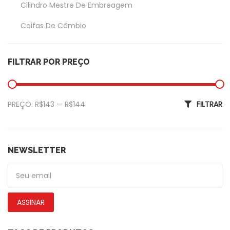
Cilindro Mestre De Embreagem
Coifas De Câmbio
Coxim Do Câmbio
FILTRAR POR PREÇO
Garfo Da Embreagem
Exterior
Preço mínimo
Preço máximo
PREÇO:
R$143
—
R$144
FILTRAR
Amortecedor Tampa Traseira
Calotas
De Piscas
NEWSLETTER
Emblemas
Faróis Dianteiros
ASSINAR
Fechadura De Capôs